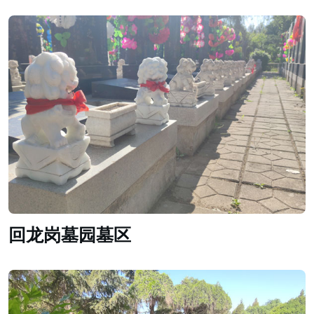
回龙岗墓园墓区