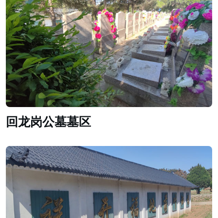
回龙岗公墓墓区