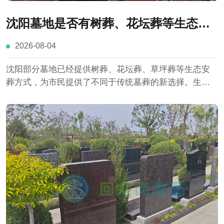
沈阳墓地是否有树葬、花坛葬等生态葬
选项？与传统墓葬有哪些区别？
2026-08-04
沈阳部分墓地已经提供树葬、花坛葬、草坪葬等生态安
葬方式，为市民提供了不同于传统墓葬的新选择。生态
葬与传统墓葬在土地占用、墓碑形式、环境规划和祭扫
方式等方面存在明显区别。