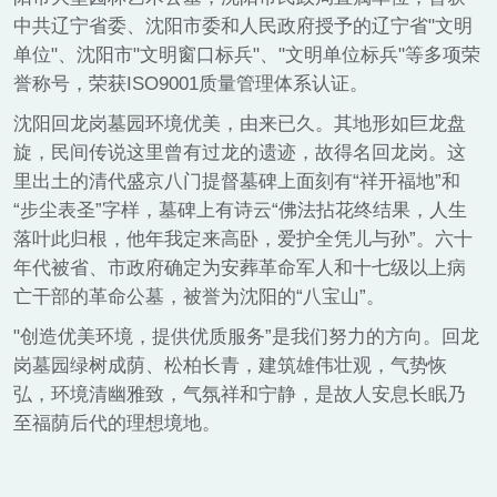
中共辽宁省委、沈阳市委和人民政府授予的辽宁省"文明
单位"、沈阳市"文明窗口标兵"、"文明单位标兵"等多项荣
誉称号，荣获ISO9001质量管理体系认证。
沈阳回龙岗墓园环境优美，由来已久。其地形如巨龙盘
旋，民间传说这里曾有过龙的遗迹，故得名回龙岗。这
里出土的清代盛京八门提督墓碑上面刻有“祥开福地”和
“步尘表圣”字样，墓碑上有诗云“佛法拈花终结果，人生
落叶此归根，他年我定来高卧，爱护全凭儿与孙”。六十
年代被省、市政府确定为安葬革命军人和十七级以上病
亡干部的革命公墓，被誉为沈阳的“八宝山”。
"创造优美环境，提供优质服务”是我们努力的方向。回龙
岗墓园绿树成荫、松柏长青，建筑雄伟壮观，气势恢
弘，环境清幽雅致，气氛祥和宁静，是故人安息长眠乃
至福荫后代的理想境地。