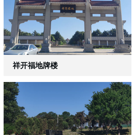
祥开福地牌楼