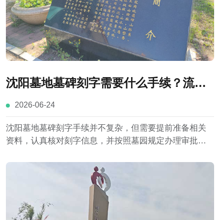
沈阳墓地墓碑刻字需要什么手续？流程
与注意事项详解
2026-06-24
沈阳墓地墓碑刻字手续并不复杂，但需要提前准备相关
资料，认真核对刻字信息，并按照墓园规定办理审批程
序。了解具体流程和注意事项，不仅能够提高办理效
率，也有助于避免因资料缺失或信息错误造成不必要的
麻烦。