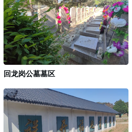
回龙岗公墓墓区