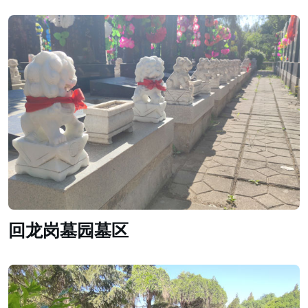
回龙岗墓园墓区