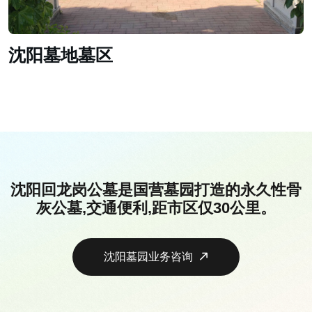
沈阳墓地墓区
沈阳回龙岗公墓是国营墓园打造的永久性骨
灰公墓,交通便利,距市区仅30公里。
沈阳墓园业务咨询