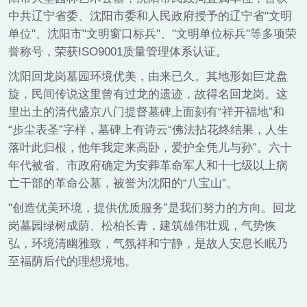
中共辽宁省委、沈阳市委和人民政府授予的辽宁省"文明
单位"、沈阳市"文明窗口标兵"、"文明单位标兵"等多项荣
誉称号，荣获ISO9001质量管理体系认证。
沈阳回龙岗墓园环境优美，由来已久。其地形如巨龙盘
旋，民间传说这里曾有过龙的遗迹，故得名回龙岗。这
里出土的清代盛京八门提督墓碑上面刻有“祥开福地”和
“步尘表圣”字样，墓碑上有诗云“佛法拈花终结果，人生
落叶此归根，他年我定来高卧，爱护全凭儿与孙”。六十
年代被省、市政府确定为安葬革命军人和十七级以上病
亡干部的革命公墓，被誉为沈阳的“八宝山”。
"创造优美环境，提供优质服务”是我们努力的方向。回龙
岗墓园绿树成荫、松柏长青，建筑雄伟壮观，气势恢
弘，环境清幽雅致，气氛祥和宁静，是故人安息长眠乃
至福荫后代的理想境地。