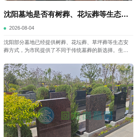
沈阳墓地是否有树葬、花坛葬等生态葬
选项？与传统墓葬有哪些区别？
2026-08-04
沈阳部分墓地已经提供树葬、花坛葬、草坪葬等生态安
葬方式，为市民提供了不同于传统墓葬的新选择。生态
葬与传统墓葬在土地占用、墓碑形式、环境规划和祭扫
方式等方面存在明显区别。