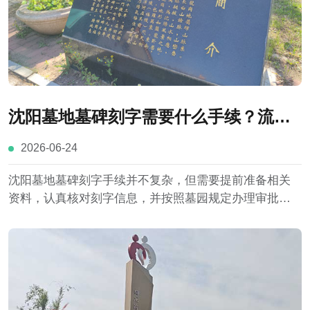
沈阳墓地墓碑刻字需要什么手续？流程
与注意事项详解
2026-06-24
沈阳墓地墓碑刻字手续并不复杂，但需要提前准备相关
资料，认真核对刻字信息，并按照墓园规定办理审批程
序。了解具体流程和注意事项，不仅能够提高办理效
率，也有助于避免因资料缺失或信息错误造成不必要的
麻烦。