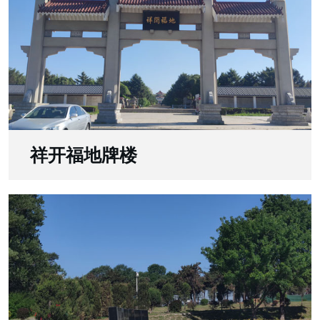
祥开福地牌楼