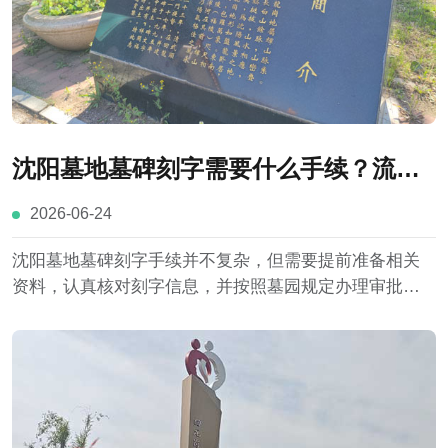
沈阳墓地墓碑刻字需要什么手续？流程
与注意事项详解
2026-06-24
沈阳墓地墓碑刻字手续并不复杂，但需要提前准备相关
资料，认真核对刻字信息，并按照墓园规定办理审批程
序。了解具体流程和注意事项，不仅能够提高办理效
率，也有助于避免因资料缺失或信息错误造成不必要的
麻烦。