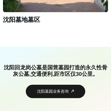
沈阳墓地墓区
沈阳回龙岗公墓是国营墓园打造的永久性骨
灰公墓,交通便利,距市区仅30公里。
沈阳墓园业务咨询