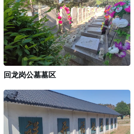
回龙岗公墓墓区