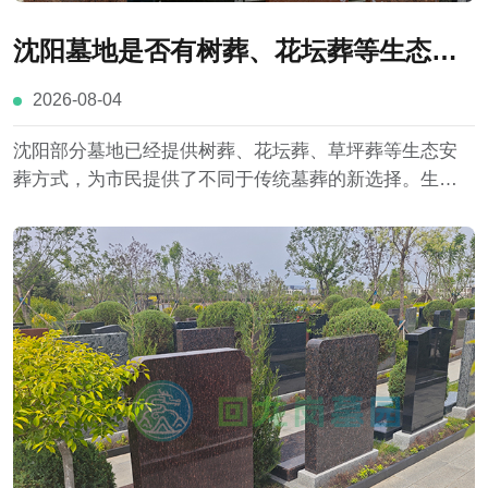
沈阳墓地是否有树葬、花坛葬等生态葬
选项？与传统墓葬有哪些区别？
2026-08-04
沈阳部分墓地已经提供树葬、花坛葬、草坪葬等生态安
葬方式，为市民提供了不同于传统墓葬的新选择。生态
葬与传统墓葬在土地占用、墓碑形式、环境规划和祭扫
方式等方面存在明显区别。