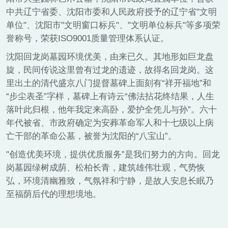
中共辽宁省委、沈阳市委和人民政府授予的辽宁省"文明
单位"、沈阳市"文明窗口标兵"、"文明单位标兵"等多项荣
誉称号，荣获ISO9001质量管理体系认证。
沈阳回龙岗墓园环境优美，由来已久。其地形如巨龙盘
旋，民间传说这里曾有过龙的遗迹，故得名回龙岗。这
里出土的清代盛京八门提督墓碑上面刻有“祥开福地”和
“步尘表圣”字样，墓碑上有诗云“佛法拈花终结果，人生
落叶此归根，他年我定来高卧，爱护全凭儿与孙”。六十
年代被省、市政府确定为安葬革命军人和十七级以上病
亡干部的革命公墓，被誉为沈阳的“八宝山”。
"创造优美环境，提供优质服务”是我们努力的方向。回龙
岗墓园绿树成荫、松柏长青，建筑雄伟壮观，气势恢
弘，环境清幽雅致，气氛祥和宁静，是故人安息长眠乃
至福荫后代的理想境地。