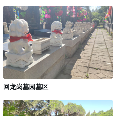
回龙岗墓园墓区