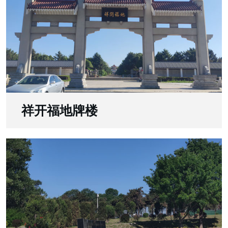
祥开福地牌楼