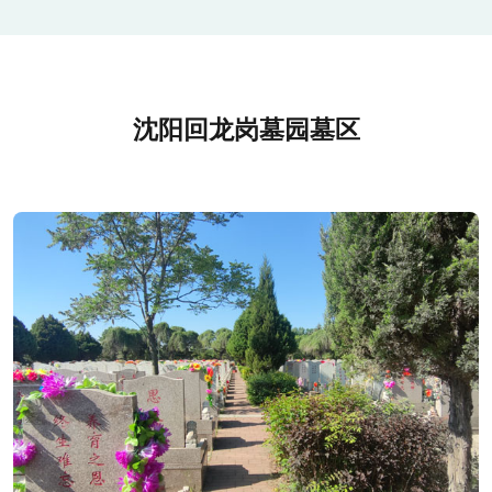
沈阳回龙岗墓园墓区